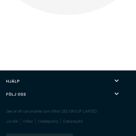
HJÄLP
FÖLJ OSS
See är ett varumärke som tillhör SEE GROUP LIMITED.
Juridik
Villkor
Cookiepolicy
Dataskydd