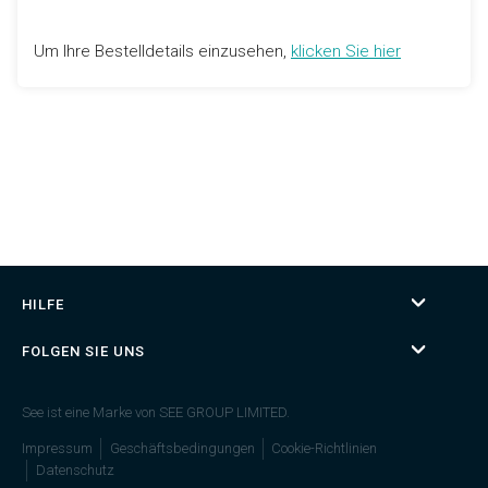
Um Ihre Bestelldetails einzusehen,
klicken Sie hier
HILFE
FOLGEN SIE UNS
See ist eine Marke von SEE GROUP LIMITED.
Impressum
Geschäftsbedingungen
Cookie-Richtlinien
Datenschutz