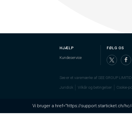
HJÆLP
FØLG OS
Kundeservice
See er et varemærke af SEE GROUP LIMITID
Juridisk
Vilkår og betingelser
Cookie-pol
Vi bruger a href="https://support.starticket.ch/h