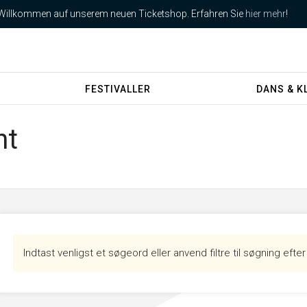
Willkommen auf unserem neuen Ticketshop. Erfahren Sie
hier mehr
!
FESTIVALLER
DANS & K
nt
Indtast venligst et søgeord eller anvend filtre til søgning efte