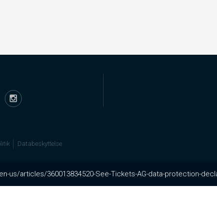
itik
Databeskyttelse
c/en-us/articles/360013834520-See-Tickets-AG-data-protection-decl